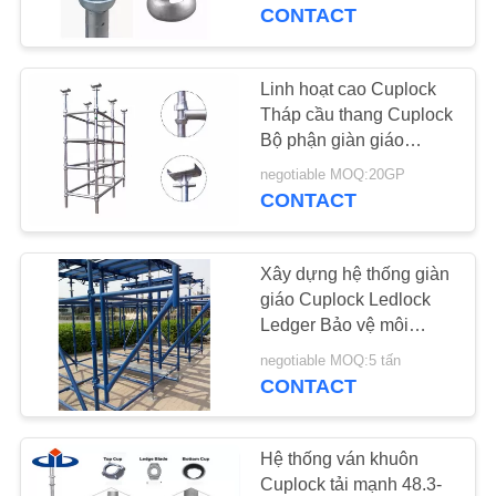
QUAN
CONTACT
NHÀ
MÁY
Linh hoạt cao Cuplock
Tháp cầu thang Cuplock
Bộ phận giàn giáo
KIỂM
Chứng nhận SGS
negotiable MOQ:20GP
SOÁT
CONTACT
CHẤT
LƯỢNG
Xây dựng hệ thống giàn
giáo Cuplock Ledlock
Ledger Bảo vệ môi
LIÊN
trường tiêu chuẩn Anh
negotiable MOQ:5 tấn
HỆ
CONTACT
CHÚNG
TÔI
Hệ thống ván khuôn
Cuplock tải mạnh 48.3-