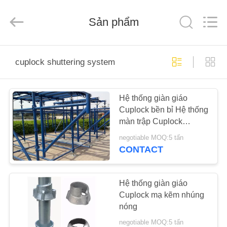
Jet
Scaffold
&
Sản phẩm
Formwork
System
Co.,
Ltd..
All
NHÀ
Rights
Reserved.
cuplock shuttering system
CÁC
Hệ thống giàn giáo
SẢN
Cuplock bền bỉ Hệ thống
PHẨM
màn trập Cuplock
cường độ cao
negotiable MOQ:5 tấn
VỀ
CONTACT
CHÚNG
TÔI
Hệ thống giàn giáo
Cuplock mạ kẽm nhúng
nóng
THAM
negotiable MOQ:5 tấn