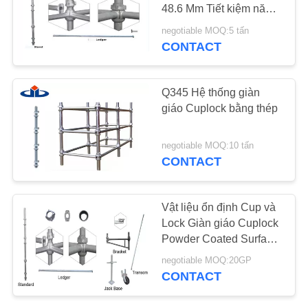
YÊU
48.6 Mm Tiết kiệm năng
lượng cho xây dựng
CẦU
negotiable MOQ:5 tấn
CONTACT
BÁO
GIÁ
Q345 Hệ thống giàn
giáo Cuplock bằng thép
SƠ
ĐỒ
negotiable MOQ:10 tấn
CONTACT
TRANG
WEB
Vật liệu ổn định Cup và
Lock Giàn giáo Cuplock
PRIVACY
Powder Coated Surface
POLICY
Treatment
negotiable MOQ:20GP
CONTACT