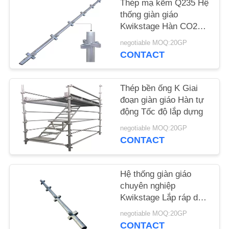
Thép mạ kẽm Q235 Hệ
YÊU
thống giàn giáo
CẦU
Kwikstage Hàn CO2
dọc
BÁO
negotiable MOQ:20GP
CONTACT
GIÁ
SƠ
Thép bền ống K Giai
đoạn giàn giáo Hàn tự
ĐỒ
động Tốc độ lắp dựng
TRANG
negotiable MOQ:20GP
WEB
CONTACT
PRIVACY
Hệ thống giàn giáo
chuyên nghiệp
POLICY
Kwikstage Lắp ráp dọc
dễ dàng cho các dự án
negotiable MOQ:20GP
cầu
CONTACT