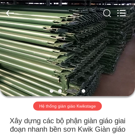
Jet
Scaffold
&
Formwork
System
Co.,
Ltd..
All
NHÀ
Rights
Reserved.
CÁC
SẢN
PHẨM
VỀ
CHÚNG
Hệ thống giàn giáo Kwikstage
TÔI
Xây dựng các bộ phận giàn giáo giai
THAM
đoạn nhanh bền sơn Kwik Giàn giáo