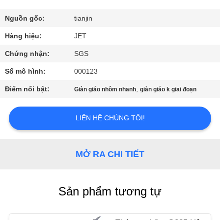
QUAN
NHÀ
Nguồn gốc:
tianjin
MÁY
Hàng hiệu:
JET
Chứng nhận:
SGS
KIỂM
Số mô hình:
000123
SOÁT
Điểm nổi bật:
,
Giàn giáo nhôm nhanh
giàn giáo k giai đoạn
CHẤT
LƯỢNG
LIÊN HỆ CHÚNG TÔI!
LIÊN
MỞ RA CHI TIẾT
HỆ
CHÚNG
Sản phẩm tương tự
TÔI